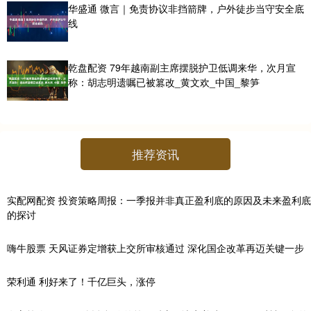
华盛通 微言｜免责协议非挡箭牌，户外徒步当守安全底
线
乾盘配资 79年越南副主席摆脱护卫低调来华，次月宣
称：胡志明遗嘱已被篡改_黄文欢_中国_黎笋
推荐资讯
实配网配资 投资策略周报：一季报并非真正盈利底的原因及未来盈利底
的探讨
嗨牛股票 天风证券定增获上交所审核通过 深化国企改革再迈关键一步
荣利通 利好来了！千亿巨头，涨停