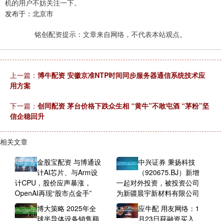
机的用户不妨关注一下。
发布于：北京市
铭创配资提示：文章来自网络，不代表本站观点。
上一篇：
博牛配资 安徽京准NTP时间同步服务器通信系统技术应
用方案
下一篇：
创同配资 茅台价格下跌众生相 “黄牛”不敢屯酒 “茅粉”坚
信企稳回升
相关文章
金股宝配资 与博通设
中兴证券 秉扬科技
计AI芯片、与Arm设
（920675.BJ）新增
计CPU，股价应声暴涨，
一起对外投资，被投资公司
OpenAI再现“股市点金手”
为新疆晨宇新材料有限公司
博大策略 2025年全
应牛配 用友网络：1
球半导体设备销售额
月23日获融资买入