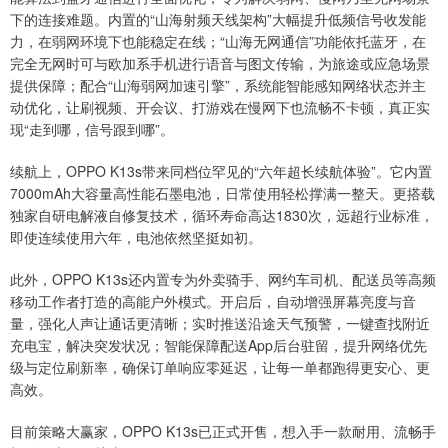
下的连接难题。内置的“山海射频天线架构”大幅提升低频信号收发能
力，在弱网环境下也能稳定在线；“山海无网通信”功能依托蓝牙，在
完全无网时可与欧加系手机进行语音与图文传输，为旅途或应急场景
提供保障；配合“山海弱网加速引擎”，系统能智能感知网络状态并主
动优化，让刷视频、开会议、打游戏在慢网下也流畅不卡顿，真正实
现“走到哪，信号跟到哪”。
续航上，OPPO K13s带来同档位罕见的“六年超长续航体验”。它内置
7000mAh大容量高性能石墨电池，日常使用轻松撑满一整天。更搭载
独家自研电解液自修复技术，循环寿命高达1830次，远超行业标准，
即使连续使用六年，电池依然坚挺如初。
此外，OPPO K13s还内置专为外卖骑手、网约车司机、配送员等高频
移动工作者打造的高能户外模式。开启后，自动增强屏幕亮度与音
量，强化人声让通话更清晰；实时推送沿途天气预警，一键查找附近
充电宝，解决突发状况；智能保障配送App后台驻留，提升网络优先
级与定位刷新率，确保订单响应零延迟，让每一单都跑得更安心、更
高效。
目前策略大赢家，OPPO K13s已正式开售，想入手一款耐用、流畅手