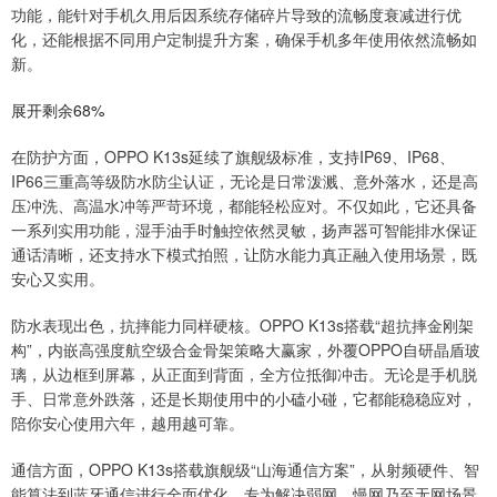
功能，能针对手机久用后因系统存储碎片导致的流畅度衰减进行优
化，还能根据不同用户定制提升方案，确保手机多年使用依然流畅如
新。
展开剩余68%
在防护方面，OPPO K13s延续了旗舰级标准，支持IP69、IP68、
IP66三重高等级防水防尘认证，无论是日常泼溅、意外落水，还是高
压冲洗、高温水冲等严苛环境，都能轻松应对。不仅如此，它还具备
一系列实用功能，湿手油手时触控依然灵敏，扬声器可智能排水保证
通话清晰，还支持水下模式拍照，让防水能力真正融入使用场景，既
安心又实用。
防水表现出色，抗摔能力同样硬核。OPPO K13s搭载“超抗摔金刚架
构”，内嵌高强度航空级合金骨架策略大赢家，外覆OPPO自研晶盾玻
璃，从边框到屏幕，从正面到背面，全方位抵御冲击。无论是手机脱
手、日常意外跌落，还是长期使用中的小磕小碰，它都能稳稳应对，
陪你安心使用六年，越用越可靠。
通信方面，OPPO K13s搭载旗舰级“山海通信方案”，从射频硬件、智
能算法到蓝牙通信进行全面优化，专为解决弱网、慢网乃至无网场景