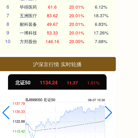
6
毕得医药
61.6
20.01%
6.12%
7
五洲医疗
83.62
20.01%
18.37%
8
耐科装备
49.67
20.01%
6.83%
9
一博科技
53.33
20.01%
17.26%
10
方邦股份
146.16
20.00%
7.68%
沪深京行情 实时轮播
北证50
1134.24
创
11.37
1.01%