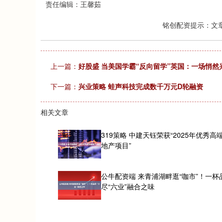
责任编辑：王馨茹
铭创配资提示：文
上一篇：
好股盛 当美国学霸“反向留学”英国：一场悄
下一篇：
兴业策略 蛙声科技完成数千万元D轮融资
相关文章
319策略 中建天钰荣获“2025年优秀高
地产项目”
公牛配资端 来青浦湖畔逛“咖市”！一杯
尽“六业”融合之味