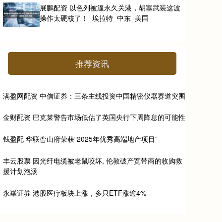
展鵬配资 以色列被逼永久关港，胡塞武装这波
操作太硬核了！_埃拉特_中东_美国
推荐资讯
满盈网配资 中信证券：三条主线投资中国精密仪器赛道突围
金财配资 巴克莱警告市场低估了英国央行下周降息的可能性
钱盈配 华联峦山府荣获“2025年优秀高端地产项目”
丰云股票 因光纤电缆被老鼠咬坏, 伦敦破产宽带商的收购救
援计划泡汤
永崋证券 港股医疗板块上涨，多只ETF涨逾4%