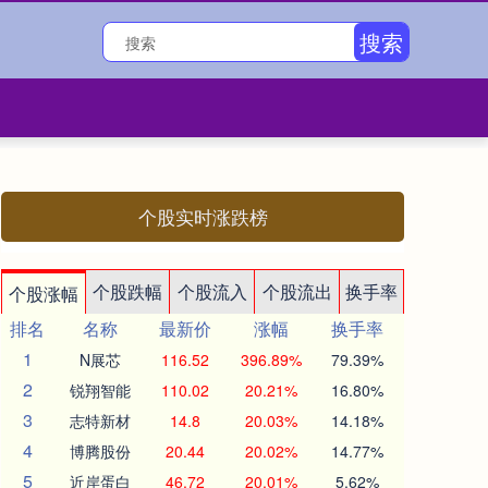
搜索
个股实时涨跌榜
个股跌幅
个股流入
个股流出
换手率
个股涨幅
排名
名称
最新价
涨幅
换手率
1
N展芯
116.52
396.89%
79.39%
2
锐翔智能
110.02
20.21%
16.80%
3
志特新材
14.8
20.03%
14.18%
4
博腾股份
20.44
20.02%
14.77%
5
近岸蛋白
46.72
20.01%
5.62%