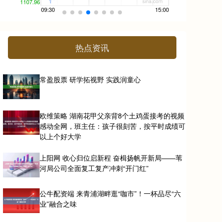
热点资讯
常盈股票 研学拓视野 实践润童心
欧维策略 湖南花甲父亲背8个土鸡蛋接考的视频
感动全网，班主任：孩子很刻苦，按平时成绩可
以上个好大学
上阳网 收心归位启新程 奋楫扬帆开新局——苇
河局公司全面复工复产冲刺“开门红”
公牛配资端 来青浦湖畔逛“咖市”！一杯品尽“六
业”融合之味