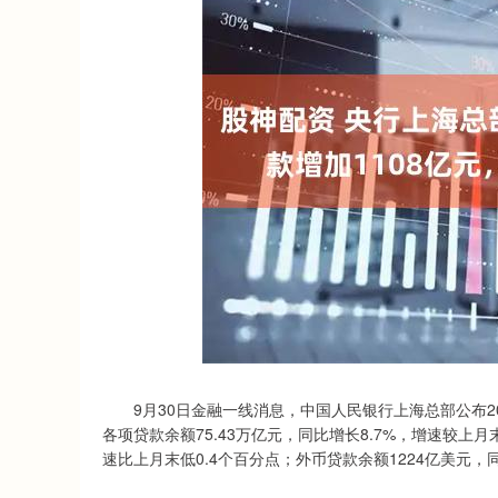
深证成指
14311.01
.68
1.02%
200.89
1
9月30日金融一线消息，中国人民银行上海总部公布20
各项贷款余额75.43万亿元，同比增长8.7%，增速较上月
速比上月末低0.4个百分点；外币贷款余额1224亿美元，同