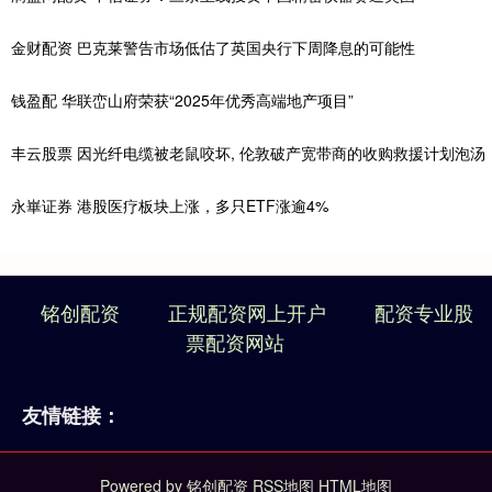
金财配资 巴克莱警告市场低估了英国央行下周降息的可能性
钱盈配 华联峦山府荣获“2025年优秀高端地产项目”
丰云股票 因光纤电缆被老鼠咬坏, 伦敦破产宽带商的收购救援计划泡汤
永崋证券 港股医疗板块上涨，多只ETF涨逾4%
铭创配资
正规配资网上开户
配资专业股
票配资网站
友情链接：
Powered by
铭创配资
RSS地图
HTML地图