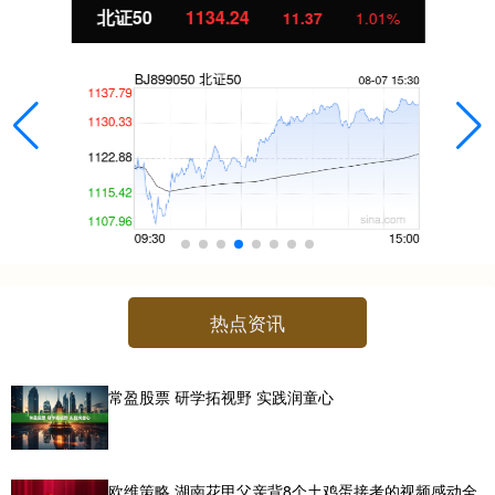
北证50
1134.24
11.37
1.01%
热点资讯
常盈股票 研学拓视野 实践润童心
欧维策略 湖南花甲父亲背8个土鸡蛋接考的视频感动全