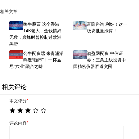
相关文章
嗨牛股票 这个香港
富隆咨询 利好！这一
14K老大，金钱情妇
板块批量涨停！
无数，巅峰时曾控制过欧洲
黑帮
公牛配资端 来青浦湖
满盈网配资 中信证
畔逛“咖市”！一杯品
券：三条主线投资中
尽“六业”融合之味
国精密仪器赛道突围
相关评论
本文评分
*
评论内容
*