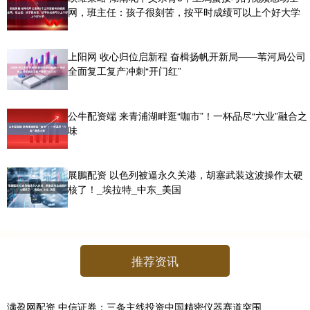
网，班主任：孩子很刻苦，按平时成绩可以上个好大学
上阳网 收心归位启新程 奋楫扬帆开新局——苇河局公司
全面复工复产冲刺“开门红”
公牛配资端 来青浦湖畔逛“咖市”！一杯品尽“六业”融合之
味
展鵬配资 以色列被逼永久关港，胡塞武装这波操作太硬
核了！_埃拉特_中东_美国
推荐资讯
满盈网配资 中信证券：三条主线投资中国精密仪器赛道突围