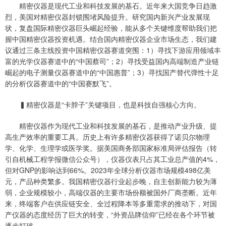
精密仪器是现代工业和科技发展的基石。近年来大国竞争日趋激
烈，美国对精密仪器封锁围堵风险提升。研究国内新兴产业发展现
状，复盘国际精密仪器巨头崛起经验，能从多个关键维度帮助我们把
握中国精密仪器投资机遇。结合国内精密仪器企业市场生态，我们建
议通过三条主线投资中国精密仪器赛道突围：1）寻找下游应用领域丰
富的光学仪器赛道中的“中国蔡司”；2）寻找受益国内高端制造产业链
崛起的电子测量仪器赛道中的“中国惠普”；3）寻找国产替代弹性十足
的分析仪器赛道中的“中国赛默飞”。
▍精密仪器是“卡脖子”关键项目，也是科技自强核心方向。
精密仪器作为现代工业和科技发展的基石，是推动产业升级、提
高生产效率的重要工具。历史上有许多精密仪器获得了诺贝尔物理
学、化学、生理学或医学奖。据美国商务部国家标准局评估报告（转
引自机械工程学报微信公众号），仪器仪表只占其工业总产值的4%，
但对GNP的影响达到66%。2023年全球分析仪器市场规模498亿美
元，产品种类繁多。我国精密仪器行业起步晚，自主创新能力较为薄
弱，企业规模较小，高端仪器的主要市场份额被国外厂商垄断。近年
来，终端客户在供应链安全、全过程降本等多重需求的推动下，对国
产仪器的态度经历了巨大的转变，“外资品牌信仰”已经在各个环节被
逐步打破。