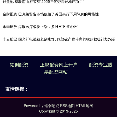
钱盈配 华联峦山府荣获“2025年优秀高端地产项目”
金财配资 巴克莱警告市场低估了英国央行下周降息的可能性
永崋证券 港股医疗板块上涨，多只ETF涨逾4%
丰云股票 因光纤电缆被老鼠咬坏, 伦敦破产宽带商的收购救援计划泡汤
铭创配资
正规配资网上开户
配资专业股
票配资网站
友情链接：
Powered by
铭创配资
RSS地图
HTML地图
Copyright
© 2013-2025