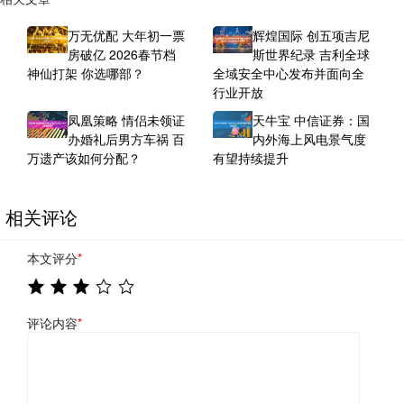
万无优配 大年初一票
辉煌国际 创五项吉尼
房破亿 2026春节档
斯世界纪录 吉利全球
神仙打架 你选哪部？
全域安全中心发布并面向全
行业开放
凤凰策略 情侣未领证
天牛宝 中信证券：国
办婚礼后男方车祸 百
内外海上风电景气度
万遗产该如何分配？
有望持续提升
相关评论
本文评分
*
评论内容
*