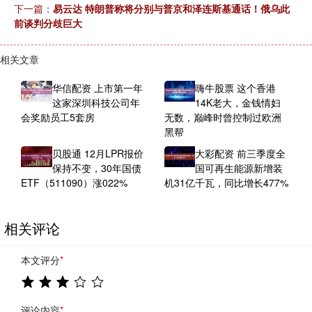
下一篇：
易云达 特朗普称将分别与普京和泽连斯基通话！俄乌此
前谈判分歧巨大
相关文章
华信配资 上市第一年
嗨牛股票 这个香港
这家深圳科技公司年
14K老大，金钱情妇
会奖励员工5套房
无数，巅峰时曾控制过欧洲
黑帮
贝股通 12月LPR报价
大彩配资 前三季度全
保持不变，30年国债
国可再生能源新增装
ETF（511090）涨022%
机31亿千瓦，同比增长477%
相关评论
本文评分
*
评论内容
*