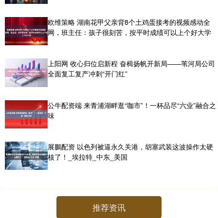
欧维策略 湖南花甲父亲背8个土鸡蛋接考的视频感动全
网，班主任：孩子很刻苦，按平时成绩可以上个好大学
上阳网 收心归位启新程 奋楫扬帆开新局——苇河局公司
全面复工复产冲刺“开门红”
公牛配资端 来青浦湖畔逛“咖市”！一杯品尽“六业”融合之
味
展鵬配资 以色列被逼永久关港，胡塞武装这波操作太硬
核了！_埃拉特_中东_美国
推荐资讯