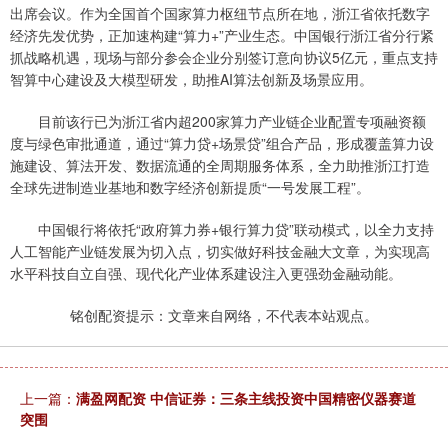
出席会议。作为全国首个国家算力枢纽节点所在地，浙江省依托数字
经济先发优势，正加速构建“算力+”产业生态。中国银行浙江省分行紧
抓战略机遇，现场与部分参会企业分别签订意向协议5亿元，重点支持
智算中心建设及大模型研发，助推AI算法创新及场景应用。
目前该行已为浙江省内超200家算力产业链企业配置专项融资额
度与绿色审批通道，通过“算力贷+场景贷”组合产品，形成覆盖算力设
施建设、算法开发、数据流通的全周期服务体系，全力助推浙江打造
全球先进制造业基地和数字经济创新提质“一号发展工程”。
中国银行将依托“政府算力券+银行算力贷”联动模式，以全力支持
人工智能产业链发展为切入点，切实做好科技金融大文章，为实现高
水平科技自立自强、现代化产业体系建设注入更强劲金融动能。
铭创配资提示：文章来自网络，不代表本站观点。
上一篇：
满盈网配资 中信证券：三条主线投资中国精密仪器赛道
突围