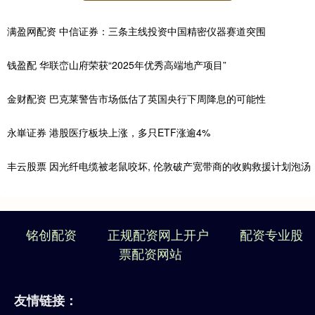
满盈网配资 中信证券：三条主线投资中国精密仪器赛道突围
钱盈配 华联峦山府荣获“2025年优秀高端地产项目”
金财配资 巴克莱警告市场低估了英国央行下周降息的可能性
永崋证券 港股医疗板块上涨，多只ETF涨逾4%
丰云股票 因光纤电缆被老鼠咬坏, 伦敦破产宽带商的收购救援计划泡汤
铭创配资
正规配资网上开户
配资专业股
票配资网站
友情链接：