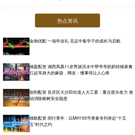
热点资讯
金御优配 一场毕业礼 见证中集学子的成长与启航
驰盈配资 湘西凤凰11岁男孩洪水中帮爷爷奶奶转移家禽
扛起等身大的麻袋，网友：懂事得让人心疼
创利配资 良庆区大沙田街道人大工委：重点督办发力 推
动消除榕树安全隐患
领航配资 闵行青年：以MH155号青春专列奔赴“十五
五”时代之约