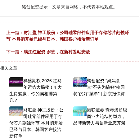
铭创配资提示：文章来自网络，不代表本站观点。
上一篇：
财汇盈 神工股份：公司硅零部件应用于存储芯片刻蚀环
节 本月初开始已经与日本、韩国客户接洽新订单
下一篇：
满江红配资 乡愁，在新村妥帖安放
相关文章
祥盛期权 2026 红马
聚创配资 “妈妈食
年运势大揭秘！4 大
堂”不失为搞好“校园
生肖躺赢，你的属相排第
餐”的好“菜单” | 新京报快评
几？
财汇盈 神工股份：公
港联证券 珠琴澳超级
司硅零部件应用于存
商业力论坛将举办，
储芯片刻蚀环节 本月初开始
品牌新势力与创新业态齐聚
已经与日本、韩国客户接洽
新订单