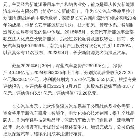
元，主要经营新能源乘用车生产和销售业务，前身是重庆长安新能源
汽车科技有限公司（简称“长安新能源”）。作为长安汽车“香格里拉计
划”新能源战略的主要承载者，深蓝是长安在新能源汽车领域深耕20余
年的成果，也是长安新能源研发能力、技术积累、管理体系、智能制
造等方面厚积薄发的集中体现。2018年5月，长安汽车新能源事业部
独立法人化成立长安新能源，后经过多轮融资及股权转让，目前，长
安汽车持股50.9959%，南京润科产业投资有限公司持股11.0780%，
以及其余有11名股东。2023年4月，长安新能源更名为深蓝汽车。
截至2025年6月30日，深蓝汽车总资产260.95亿元，净资
产-40.46亿元；2024年和2025年上半年，分别实现营业收入372.25
亿元和206.54亿元，净利润分别为-15.72亿元和-5.53亿元。根据有关
评估报告，在评估基准日2025年3月31日，其股东权益账面值-33.77
亿元、评估值145.51亿元、评估增值179.28亿元。
长安汽车表示，此次增资深蓝汽车系基于公司战略及业务需要，
资金将用于新汽车研发，智能化、电动化核心技术创新，提升全球品
牌力。作为年轻科技运动品牌，深蓝汽车致力于打造世界一流电动车
品牌，此次增资有助于提升公司整体竞争力。增资完成后，公司仍然
控股深蓝汽车，继续采用成本法进行核算。