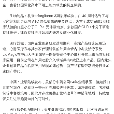
企，也看好国际化高水平引进能力领先的药企标的。
生物制品：礼来orforglipron 3期临床成功，在 40 周时达到了与
安慰剂相比更优的 A1C 降低效果的主要终点，为首个成功完成3期临
床试验的口服小分子GLP-1 受体激动剂。多款国产GLP-1小分子研发
持续推进，建议持续关注领域内研发及商业化进展。
医疗器械：国内企业创新研发进展顺利，高端产品临床应用迅
速。心脉医疗宣布其独家代理销售的外周血管内冲击波治疗系统
LiqMagic在中山大学附属第一医院等多个中心顺利开展上市后首批临
床应用，目前公司在外周动脉介入领域共有8款已上市产品。国内龙头
企业创新产品在临床应用呈现加速趋势，新产品有望带动细分行业加
速国产替代。
中药：业绩陆续发布，虽部分中药公司24年业绩承压，但如我们
此前的观点，仍看到一些公司在积极进行改革，如营销模式、考核机
制等牛客栈策略，因此库存改善叠加营销改革等举措落地后，持续建
议关注边际趋势向好的可能性。
医疗服务&消费医疗：美年健康拟定增购买股权，此次收购后有