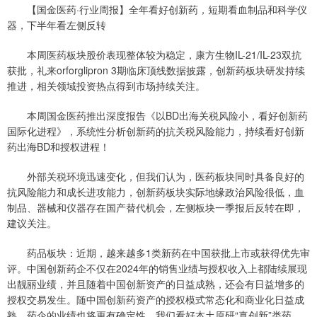
【国金医药·行业周报】全年看好创新药，短期看血制品和科学仪
器，下半年看左侧反转
本周医药板块股价表现整体较为稳定，康方生物IL-21/IL-23双抗
获批，礼来orforglipron 3期临床顶线数据披露，创新药板块研发持续
推进，相关领域投资热点得到市场持续关注。
本周国金医药推出深度报告《以BD出海关税风险小，看好创新药
国际化进程》，系统性分析创新药的抗关税风险能力，持续看好创新
药出海BD和授权进程！
外部关税环境迅速变化，但我们认为，医药板块同时具备良好的
抗风险能力和成长进攻能力，创新药板块实际地缘政治风险很低，血
制品、器械和仪器存在国产替代机会，左侧板块一季报后反转在即，
建议关注。
药品板块：近期，越来越多1类新药在中国获批上市或获得优先审
评。中国创新药企不仅在2024年的销售业绩与授权收入上都陆续展现
出靓丽业绩，并且随着中国创新资产的日益成熟，还会有日益增多的
授权交易发生。随中国创新药资产的授权模式常态化和商业化日益成
熟，药企的业绩也将更有确定性。我们看好本土原研“真创新”类药