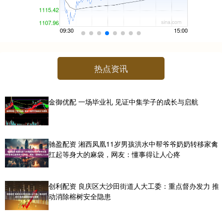
热点资讯
金御优配 一场毕业礼 见证中集学子的成长与启航
驰盈配资 湘西凤凰11岁男孩洪水中帮爷爷奶奶转移家禽
扛起等身大的麻袋，网友：懂事得让人心疼
创利配资 良庆区大沙田街道人大工委：重点督办发力 推
动消除榕树安全隐患