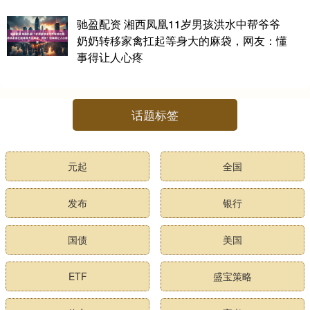
驰盈配资 湘西凤凰11岁男孩洪水中帮爷爷
奶奶转移家禽扛起等身大的麻袋，网友：懂
事得让人心疼
话题标签
元起
全国
发布
银行
国债
美国
ETF
盛宝策略