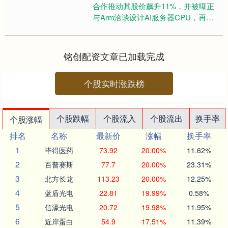
合作推动其股价飙升11%，并被曝正
与Arm洽谈设计AI服务器CPU，再次
引发Arm股价暴涨超11%。这不仅彰
显了Open....
铭创配资文章已加载完成
个股实时涨跌榜
个股跌幅
个股流入
个股流出
换手率
个股涨幅
排名
名称
最新价
涨幅
换手率
1
毕得医药
73.92
20.00%
11.62%
2
百普赛斯
77.7
20.00%
23.31%
3
北方长龙
113.23
20.00%
12.25%
4
蓝盾光电
22.81
19.99%
0.58%
5
信濠光电
20.72
19.98%
11.95%
6
近岸蛋白
54.9
17.51%
11.39%