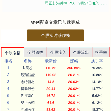
司正赴港冲刺IPO。 9月27日晚间，港
交所官网显示，合肥优艾智合机器人
股份有限公司(下称“....
铭创配资文章已加载完成
个股实时涨跌榜
个股跌幅
个股流入
个股流出
换手率
个股涨幅
排名
名称
最新价
涨幅
换手率
1
N展芯
116.52
396.89%
79.39%
2
锐翔智能
110.02
20.21%
16.80%
3
志特新材
14.8
20.03%
14.18%
4
博腾股份
20.44
20.02%
14.77%
5
近岸蛋白
46.72
20.01%
5.62%
6
毕得医药
61.6
20.01%
6.12%
7
五洲医疗
83.62
20.01%
18.37%